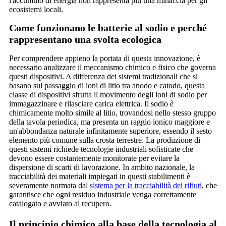
l'accumulo di energia non rappresenta più una minaccia per gli
ecosistemi locali.
Come funzionano le batterie al sodio e perché
rappresentano una svolta ecologica
Per comprendere appieno la portata di questa innovazione, è
necessario analizzare il meccanismo chimico e fisico che governa
questi dispositivi. A differenza dei sistemi tradizionali che si
basano sul passaggio di ioni di litio tra anodo e catodo, questa
classe di dispositivi sfrutta il movimento degli ioni di sodio per
immagazzinare e rilasciare carica elettrica. Il sodio è
chimicamente molto simile al litio, trovandosi nello stesso gruppo
della tavola periodica, ma presenta un raggio ionico maggiore e
un'abbondanza naturale infinitamente superiore, essendo il sesto
elemento più comune sulla crosta terrestre. La produzione di
questi sistemi richiede tecnologie industriali sofisticate che
devono essere costantemente monitorate per evitare la
dispersione di scarti di lavorazione. In ambito nazionale, la
tracciabilità dei materiali impiegati in questi stabilimenti è
severamente normata dal
sistema per la tracciabilità dei rifiuti
, che
garantisce che ogni residuo industriale venga correttamente
catalogato e avviato al recupero.
Il principio chimico alla base della tecnologia al