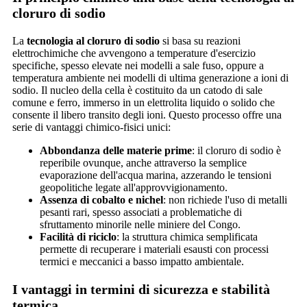
cloruro di sodio
La
tecnologia al cloruro di sodio
si basa su reazioni
elettrochimiche che avvengono a temperature d'esercizio
specifiche, spesso elevate nei modelli a sale fuso, oppure a
temperatura ambiente nei modelli di ultima generazione a ioni di
sodio. Il nucleo della cella è costituito da un catodo di sale
comune e ferro, immerso in un elettrolita liquido o solido che
consente il libero transito degli ioni. Questo processo offre una
serie di vantaggi chimico-fisici unici:
Abbondanza delle materie prime
: il cloruro di sodio è
reperibile ovunque, anche attraverso la semplice
evaporazione dell'acqua marina, azzerando le tensioni
geopolitiche legate all'approvvigionamento.
Assenza di cobalto e nichel
: non richiede l'uso di metalli
pesanti rari, spesso associati a problematiche di
sfruttamento minorile nelle miniere del Congo.
Facilità di riciclo
: la struttura chimica semplificata
permette di recuperare i materiali esausti con processi
termici e meccanici a basso impatto ambientale.
I vantaggi in termini di sicurezza e stabilità
termica