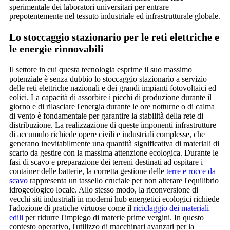
sperimentale dei laboratori universitari per entrare
prepotentemente nel tessuto industriale ed infrastrutturale globale.
Lo stoccaggio stazionario per le reti elettriche e
le energie rinnovabili
Il settore in cui questa tecnologia esprime il suo massimo
potenziale è senza dubbio lo stoccaggio stazionario a servizio
delle reti elettriche nazionali e dei grandi impianti fotovoltaici ed
eolici. La capacità di assorbire i picchi di produzione durante il
giorno e di rilasciare l'energia durante le ore notturne o di calma
di vento è fondamentale per garantire la stabilità della rete di
distribuzione. La realizzazione di queste imponenti infrastrutture
di accumulo richiede opere civili e industriali complesse, che
generano inevitabilmente una quantità significativa di materiali di
scarto da gestire con la massima attenzione ecologica. Durante le
fasi di scavo e preparazione dei terreni destinati ad ospitare i
container delle batterie, la corretta gestione delle
terre e rocce da
scavo
rappresenta un tassello cruciale per non alterare l'equilibrio
idrogeologico locale. Allo stesso modo, la riconversione di
vecchi siti industriali in moderni hub energetici ecologici richiede
l'adozione di pratiche virtuose come il
riciclaggio dei materiali
edili
per ridurre l'impiego di materie prime vergini. In questo
contesto operativo, l'utilizzo di macchinari avanzati per la