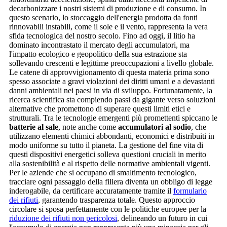
decarbonizzare i nostri sistemi di produzione e di consumo. In
questo scenario, lo stoccaggio dell'energia prodotta da fonti
rinnovabili instabili, come il sole e il vento, rappresenta la vera
sfida tecnologica del nostro secolo. Fino ad oggi, il litio ha
dominato incontrastato il mercato degli accumulatori, ma
l'impatto ecologico e geopolitico della sua estrazione sta
sollevando crescenti e legittime preoccupazioni a livello globale.
Le catene di approvvigionamento di questa materia prima sono
spesso associate a gravi violazioni dei diritti umani e a devastanti
danni ambientali nei paesi in via di sviluppo. Fortunatamente, la
ricerca scientifica sta compiendo passi da gigante verso soluzioni
alternative che promettono di superare questi limiti etici e
strutturali. Tra le tecnologie emergenti più promettenti spiccano le
batterie al sale
, note anche come
accumulatori al sodio
, che
utilizzano elementi chimici abbondanti, economici e distribuiti in
modo uniforme su tutto il pianeta. La gestione del fine vita di
questi dispositivi energetici solleva questioni cruciali in merito
alla sostenibilità e al rispetto delle normative ambientali vigenti.
Per le aziende che si occupano di smaltimento tecnologico,
tracciare ogni passaggio della filiera diventa un obbligo di legge
inderogabile, da certificare accuratamente tramite il
formulario
dei rifiuti
, garantendo trasparenza totale. Questo approccio
circolare si sposa perfettamente con le politiche europee per la
riduzione dei rifiuti non pericolosi
, delineando un futuro in cui