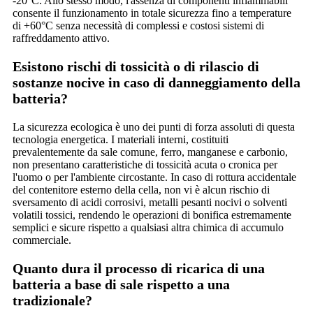
-20°C. Allo stesso modo, l'assenza di componenti infiammabili
consente il funzionamento in totale sicurezza fino a temperature
di +60°C senza necessità di complessi e costosi sistemi di
raffreddamento attivo.
Esistono rischi di tossicità o di rilascio di
sostanze nocive in caso di danneggiamento della
batteria?
La sicurezza ecologica è uno dei punti di forza assoluti di questa
tecnologia energetica. I materiali interni, costituiti
prevalentemente da sale comune, ferro, manganese e carbonio,
non presentano caratteristiche di tossicità acuta o cronica per
l'uomo o per l'ambiente circostante. In caso di rottura accidentale
del contenitore esterno della cella, non vi è alcun rischio di
sversamento di acidi corrosivi, metalli pesanti nocivi o solventi
volatili tossici, rendendo le operazioni di bonifica estremamente
semplici e sicure rispetto a qualsiasi altra chimica di accumulo
commerciale.
Quanto dura il processo di ricarica di una
batteria a base di sale rispetto a una
tradizionale?