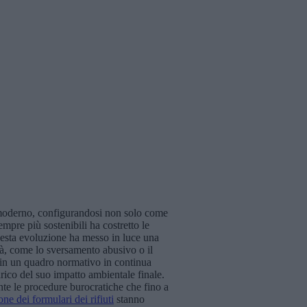
le moderno, configurandosi non solo come
mpre più sostenibili ha costretto le
 Questa evoluzione ha messo in luce una
lità, come lo sversamento abusivo o il
re in un quadro normativo in continua
rico del suo impatto ambientale finale.
nte le procedure burocratiche che fino a
ne dei formulari dei rifiuti
stanno