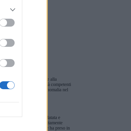
abilità del carico. In base alla
di smarrimento alle autorità competenti
 provvedendo ad annotare l'anomalia nel
 formulario, regolarmente datata e
cquisita e conservata correttamente
 recupero o smaltimento che ha preso in