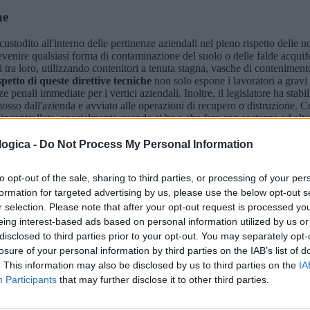
ne
 custodito all'interno delle pertinenze aziendali nel pieno rispetto dell
enire qualsiasi forma di contaminazione del suolo o delle falde acquifer
tra loro, utilizzando contenitori a tenuta stagna, vasche di contenimento 
petto di queste direttive tecniche
non solo espone i lavoratori a gravi r
penali immediate per i vertici aziendali. Inoltre, il legislatore ha stabili
mosso dall'azienda e avviato alle operazioni di recupero o distruzione. Con
incontrollato, specialmente quando si ha a che fare con sostanze ad alto r
icamente rispetto agli scarti inerti o assimilabili agli urbani.
ogica -
Do Not Process My Personal Information
 della filiera
to opt-out of the sale, sharing to third parties, or processing of your per
 rappresenta una fase critica, poiché si concretizza il passaggio di conseg
formation for targeted advertising by us, please use the below opt-out s
prudenza ha più volte ribadito che l'imprenditore è tenuto a un obbligo di
r selection. Please note that after your opt-out request is processed y
he il trasportatore sia regolarmente iscritto all'Albo Nazionale Gestor
eing interest-based ads based on personal information utilized by us or
a dell'autorizzazione non è più considerato un comportamento suffi
disclosed to third parties prior to your opt-out. You may separately opt-
essi non siano stati sospesi o revocati e che la targa del mezzo in arrivo 
losure of your personal information by third parties on the IAB’s list of
i tipo di operazione, dalle grandi bonifiche industriali fino alle piccole r
l settore dell'edilizia, il direttore dei lavori o il committente hanno il 
. This information may also be disclosed by us to third parties on the
IA
cifichino l'impianto finale di recupero degli inerti e rifiutando categori
Participants
that may further disclose it to other third parties.
entale. Solo attraverso una selezione rigorosa dei partner commerciali e
oduttore può considerare concluso in modo legale e definitivo il proprio o