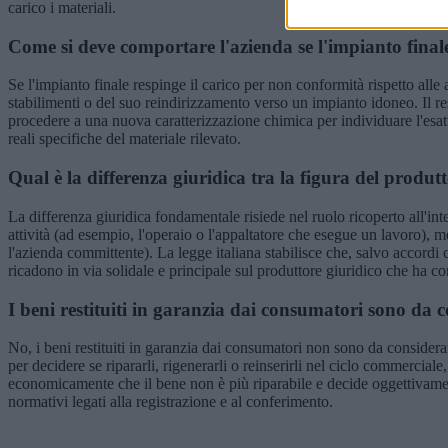
carico i materiali.
Come si deve comportare l'azienda se l'impianto final
Se l'impianto finale respinge il carico per non conformità rispetto alle 
stabilimenti o del suo reindirizzamento verso un impianto idoneo. Il
procedere a una nuova caratterizzazione chimica per individuare l'esatt
reali specifiche del materiale rilevato.
Qual è la differenza giuridica tra la figura del produt
La differenza giuridica fondamentale risiede nel ruolo ricoperto all'int
attività (ad esempio, l'operaio o l'appaltatore che esegue un lavoro), ment
l'azienda committente). La legge italiana stabilisce che, salvo accordi 
ricadono in via solidale e principale sul produttore giuridico che ha co
I beni restituiti in garanzia dai consumatori sono da 
No, i beni restituiti in garanzia dai consumatori non sono da considerar
per decidere se ripararli, rigenerarli o reinserirli nel ciclo commercia
economicamente che il bene non è più riparabile e decide oggettivamente
normativi legati alla registrazione e al conferimento.