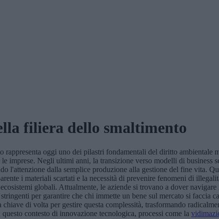
lla filiera dello smaltimento
ento rappresenta oggi uno dei pilastri fondamentali del diritto ambienta
e imprese. Negli ultimi anni, la transizione verso modelli di business se
tando l'attenzione dalla semplice produzione alla gestione del fine vita.
asparente i materiali scartati e la necessità di prevenire fenomeni di illega
gli ecosistemi globali. Attualmente, le aziende si trovano a dover naviga
ringenti per garantire che chi immette un bene sul mercato si faccia ca
a chiave di volta per gestire questa complessità, trasformando radicalme
n questo contesto di innovazione tecnologica, processi come la
vidimazio