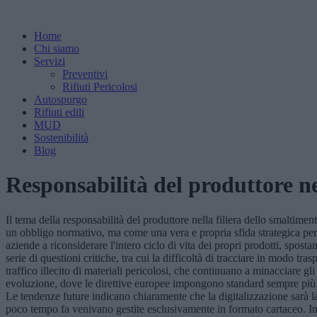
Home
Chi siamo
Servizi
Preventivi
Rifiuti Pericolosi
Autospurgo
Rifiuti edili
MUD
Sostenibilità
Blog
Responsabilità del produttore ne
Il tema della responsabilità del produttore nella filiera dello smaltim
un obbligo normativo, ma come una vera e propria sfida strategica per l
aziende a riconsiderare l'intero ciclo di vita dei propri prodotti, spos
serie di questioni critiche, tra cui la difficoltà di tracciare in modo tr
traffico illecito di materiali pericolosi, che continuano a minacciare 
evoluzione, dove le direttive europee impongono standard sempre più st
Le tendenze future indicano chiaramente che la digitalizzazione sarà l
poco tempo fa venivano gestite esclusivamente in formato cartaceo. I