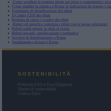
Come scegliere la reggetta ideale per press e compattatrici: sic
Come smaltire la plastica a Roma: le indicazioni da seguire e d
Formulario di identificazione dei rifiuti
Il Codice CER dei rifiuti
Registro di carico e scarico dei rifuti
Riduci gli sprechi e valorizza i rifiuti con le presse strizzatrici
Rifiuti solidi urbani: la sfida al riciclo
Rifiuti speciali: classificazione e normativa
Servizio di disinfestazione a Roma
Smaltimento calcinacci Roma
SOSTENIBILITÀ
Politiche ESG e Due Diligence
Report di sostenibilità
Codice Etico