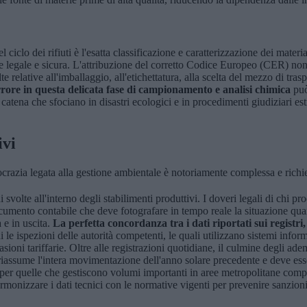
ciclo dei rifiuti è l'esatta classificazione e caratterizzazione dei materi
ione legale e sicura. L'attribuzione del corretto Codice Europeo (CER) n
 relative all'imballaggio, all'etichettatura, alla scelta del mezzo di trasp
rore in questa delicata fase di campionamento e analisi chimica
può
a catena che sfociano in disastri ecologici e in procedimenti giudiziari e
ivi
razia legata alla gestione ambientale è notoriamente complessa e richi
 svolte all'interno degli stabilimenti produttivi. I doveri legali di chi pr
cumento contabile che deve fotografare in tempo reale la situazione quant
 e in uscita.
La perfetta concordanza tra i dati riportati sui registri, 
 le ispezioni delle autorità competenti, le quali utilizzano sistemi infor
vasioni tariffarie. Oltre alle registrazioni quotidiane, il culmine degli a
iassume l'intera movimentazione dell'anno solare precedente e deve ess
 per quelle che gestiscono volumi importanti in aree metropolitane compl
i armonizzare i dati tecnici con le normative vigenti per prevenire sanzi