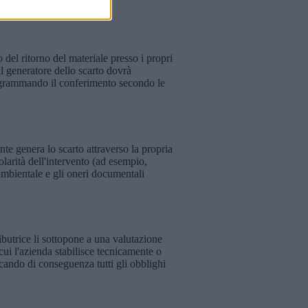
 del ritorno del materiale presso i propri
 generatore dello scarto dovrà
programmando il conferimento secondo le
nte genera lo scarto attraverso la propria
tolarità dell'intervento (ad esempio,
 ambientale e gli oneri documentali
ibutrice li sottopone a una valutazione
cui l'azienda stabilisce tecnicamente o
scando di conseguenza tutti gli obblighi