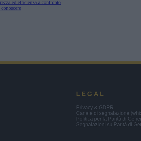
urezza ed efficienza a confronto
a conoscere
LEGAL
Privacy & GDPR
Canale di segnalazione (whis
Politica per la Parità di Gene
Segnalazioni su Parità di Ge