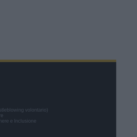
tleblowing volontario)
re
nere e Inclusione