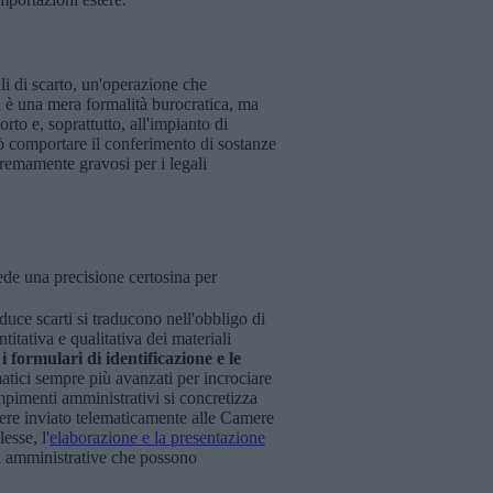
ali di scarto, un'operazione che
on è una mera formalità burocratica, ma
orto e, soprattutto, all'impianto di
 comportare il conferimento di sostanze
stremamente gravosi per i legali
ede una precisione certosina per
oduce scarti si traducono nell'obbligo di
itativa e qualitativa dei materiali
i formulari di identificazione e le
matici sempre più avanzati per incrociare
dempimenti amministrativi si concretizza
ere inviato telematicamente alle Camere
esse, l'
elaborazione e la presentazione
oni amministrative che possono