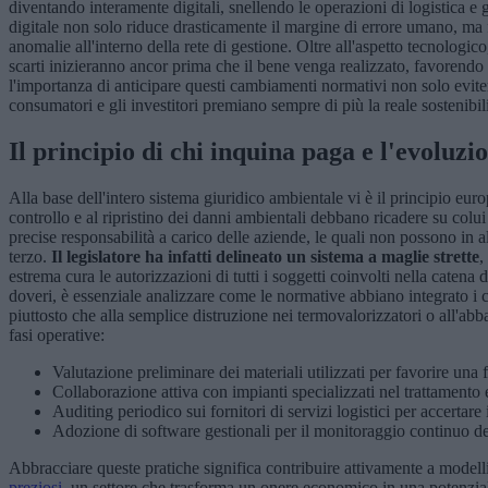
diventando interamente digitali, snellendo le operazioni di logistica 
digitale non solo riduce drasticamente il margine di errore umano, ma fo
anomalie all'interno della rete di gestione. Oltre all'aspetto tecnologi
scarti inizieranno ancor prima che il bene venga realizzato, favorend
l'importanza di anticipare questi cambiamenti normativi non solo evite
consumatori e gli investitori premiano sempre di più la reale sostenibili
Il principio di chi inquina paga e l'evoluz
Alla base dell'intero sistema giuridico ambientale vi è il principio eur
controllo e al ripristino dei danni ambientali debbano ricadere su colu
precise responsabilità a carico delle aziende, le quali non possono in a
terzo.
Il legislatore ha infatti delineato un sistema a maglie strette
,
estrema cura le autorizzazioni di tutti i soggetti coinvolti nella catena
doveri, è essenziale analizzare come le normative abbiano integrato i co
piuttosto che alla semplice distruzione nei termovalorizzatori o all'ab
fasi operative:
Valutazione preliminare dei materiali utilizzati per favorire una f
Collaborazione attiva con impianti specializzati nel trattamento e
Auditing periodico sui fornitori di servizi logistici per accertare
Adozione di software gestionali per il monitoraggio continuo del
Abbracciare queste pratiche significa contribuire attivamente a modelli
preziosi
, un settore che trasforma un onere economico in una potenziale