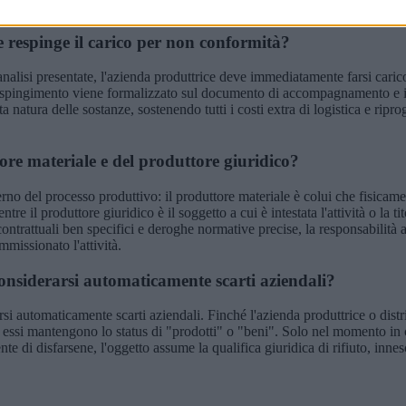
e respinge il carico per non conformità?
analisi presentate, l'azienda produttrice deve immediatamente farsi carico
 respingimento viene formalizzato sul documento di accompagnamento e il
a natura delle sostanze, sostenendo tutti i costi extra di logistica e ri
tore materiale e del produttore giuridico?
erno del processo produttivo: il produttore materiale è colui che fisicame
re il produttore giuridico è il soggetto a cui è intestata l'attività o la ti
contrattuali ben specifici e deroghe normative precise, la responsabilità
mmissionato l'attività.
considerarsi automaticamente scarti aziendali?
si automaticamente scarti aziendali. Finché l'azienda produttrice o distr
le, essi mantengono lo status di "prodotti" o "beni". Solo nel momento in 
 di disfarsene, l'oggetto assume la qualifica giuridica di rifiuto, inne