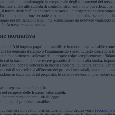
e garantendo un monitoraggio in tempo reale degli spostamenti dei mezzi 
rnisce anche alle autorità di controllo strumenti molto più efficaci per i
co, il futuro richiederà un approccio basato sulla progettazione ecocompat
o l'uso di materie prime seconde e materiali facilmente disassemblabili
ranno pesanti sanzioni legali, ma acquisiranno un notevole vantaggio co
tà e la trasparenza operativa.
ione normativa
opeo del "chi inquina paga", che stabilisce in modo inequivocabile come i
i che ha generato il rischio o l'inquinamento stesso. Questo concetto si 
lcun modo ritenersi sollevate dalle proprie colpe semplicemente affidando
 in cui la tracciabilità deve essere garantita dalla culla alla tomba, impo
 di gestione, pena il concorso in illeciti ambientali di natura penale. Per 
ncetti di sostenibilità all'interno dei processi industriali, favorendo pr
bandono in discarica. A tal proposito, le aziende devono implementare st
acile separazione a fine ciclo.
 nel recupero delle frazioni valorizzabili.
 il mantenimento dei requisiti di legge.
le quantità prodotte e smaltite.
 di business innovativi, orientandosi in modo deciso verso l'
economia ci
 fonte di materie prime di alta qualità, riducendo la dipendenza dalle i