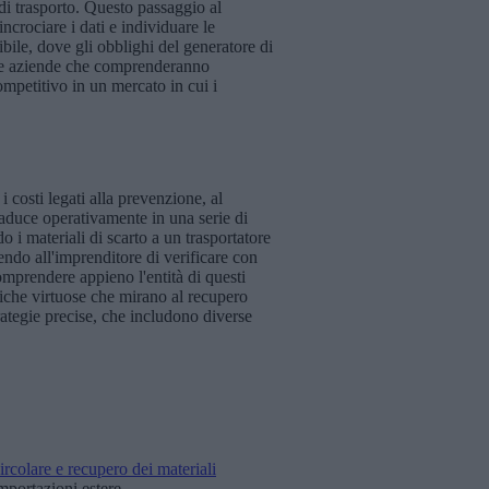
di trasporto. Questo passaggio al
ncrociare i dati e individuare le
ibile, dove gli obblighi del generatore di
. Le aziende che comprenderanno
mpetitivo in un mercato in cui i
 costi legati alla prevenzione, al
traduce operativamente in una serie di
 i materiali di scarto a un trasportatore
nendo all'imprenditore di verificare con
comprendere appieno l'entità di questi
atiche virtuose che mirano al recupero
rategie precise, che includono diverse
rcolare e recupero dei materiali
mportazioni estere.