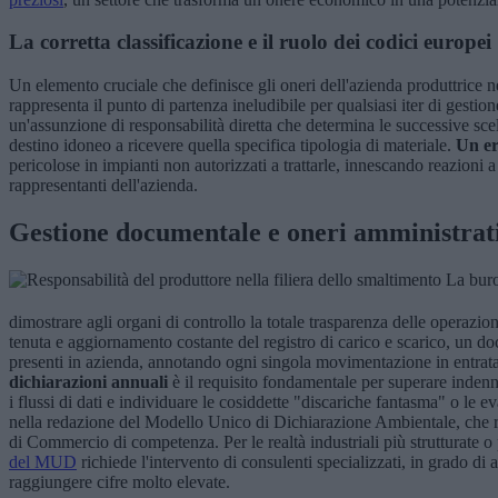
La corretta classificazione e il ruolo dei codici europei
Un elemento cruciale che definisce gli oneri dell'azienda produttrice nel 
rappresenta il punto di partenza ineludibile per qualsiasi iter di gest
un'assunzione di responsabilità diretta che determina le successive scelte
destino idoneo a ricevere quella specifica tipologia di materiale.
Un er
pericolose in impianti non autorizzati a trattarle, innescando reazioni 
rappresentanti dell'azienda.
Gestione documentale e oneri amministrat
La buroc
dimostrare agli organi di controllo la totale trasparenza delle operazioni
tenuta e aggiornamento costante del registro di carico e scarico, un do
presenti in azienda, annotando ogni singola movimentazione in entrata
dichiarazioni annuali
è il requisito fondamentale per superare indenni
i flussi di dati e individuare le cosiddette "discariche fantasma" o le e
nella redazione del Modello Unico di Dichiarazione Ambientale, che r
di Commercio di competenza. Per le realtà industriali più strutturate o
del MUD
richiede l'intervento di consulenti specializzati, in grado d
raggiungere cifre molto elevate.