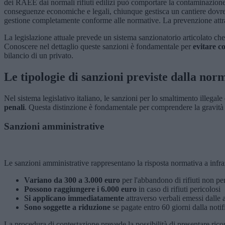
dei RAEE dai normali rifiuti edilizi può comportare la contaminazione 
conseguenze economiche e legali, chiunque gestisca un cantiere dovre
gestione completamente conforme alle normative. La prevenzione attra
La legislazione attuale prevede un sistema sanzionatorio articolato che v
Conoscere nel dettaglio queste sanzioni è fondamentale per
evitare c
bilancio di un privato.
Le tipologie di sanzioni previste dalla nor
Nel sistema legislativo italiano, le sanzioni per lo smaltimento illegale
penali
. Questa distinzione è fondamentale per comprendere la gravità 
Sanzioni amministrative
Le sanzioni amministrative rappresentano la risposta normativa a infra
Variano da 300 a 3.000 euro
per l'abbandono di rifiuti non peri
Possono raggiungere i 6.000 euro
in caso di rifiuti pericolosi
Si applicano immediatamente
attraverso verbali emessi dalle 
Sono soggette a riduzione
se pagate entro 60 giorni dalla notif
La procedura di contestazione prevede la possibilità di presentare ric