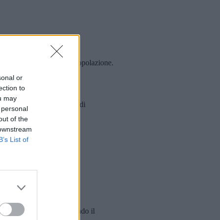
 rischio sanitario per la popolazione.
sonal or
ection to
ou may
bilendo diverse gradazioni di
 personal
out of the
 downstream
B’s List of
ati allo smaltimento, secondo il