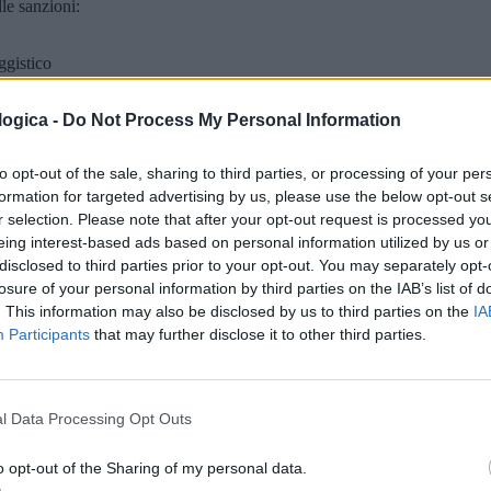
le sanzioni:
ggistico
i specifiche
 con ulteriori aggravanti per il rischio di inquinamento idrico
ogica -
Do Not Process My Personal Information
 densamente popolate
viene particolarmente sanzionato per l'aumento del
to opt-out of the sale, sharing to third parties, or processing of your per
lità
formation for targeted advertising by us, please use the below opt-out s
r selection. Please note that after your opt-out request is processed y
amati a rispondere dello smaltimento illegale di rifiuti da cantiere, sta
eing interest-based ads based on personal information utilized by us or
disclosed to third parties prior to your opt-out. You may separately opt-
losure of your personal information by third parties on the IAB’s list of
. This information may also be disclosed by us to third parties on the
IA
Participants
that may further disclose it to other third parties.
 edili:
te
nificative o rifiuti pericolosi
l Data Processing Opt Outs
o opt-out of the Sharing of my personal data.
sere ritenuto responsabile se ha affidato i lavori a soggetti non autorizz