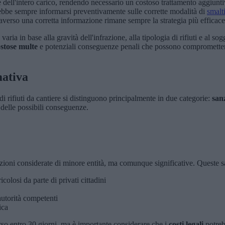
dell'intero carico, rendendo necessario un costoso trattamento aggiuntiv
bbe sempre informarsi preventivamente sulle corrette modalità di
smal
verso una corretta informazione rimane sempre la strategia più efficac
aria in base alla gravità dell'infrazione, alla tipologia di rifiuti e al s
ostose multe
e potenziali conseguenze penali che possono compromettere s
mativa
 di rifiuti da cantiere si distinguono principalmente in due categorie:
san
delle possibili conseguenze.
zioni considerate di minore entità, ma comunque significative. Queste s
colosi da parte di privati cittadini
autorità competenti
ica
orso entro 30 giorni, ma è importante considerare che i
costi legali
potreb