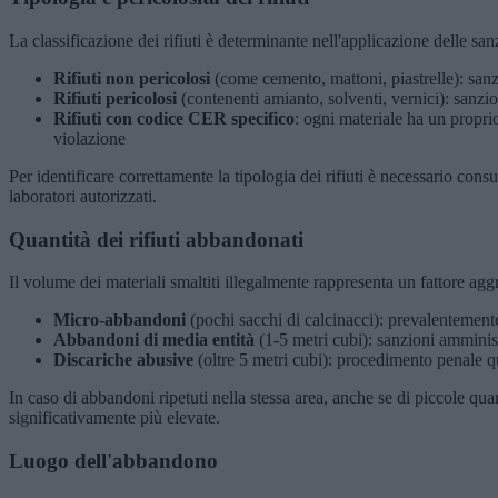
La classificazione dei rifiuti è determinante nell'applicazione delle san
Rifiuti non pericolosi
(come cemento, mattoni, piastrelle): san
Rifiuti pericolosi
(contenenti amianto, solventi, vernici): sanzi
Rifiuti con codice CER specifico
: ogni materiale ha un proprio
violazione
Per identificare correttamente la tipologia dei rifiuti è necessario consu
laboratori autorizzati.
Quantità dei rifiuti abbandonati
Il volume dei materiali smaltiti illegalmente rappresenta un fattore agg
Micro-abbandoni
(pochi sacchi di calcinacci): prevalentement
Abbandoni di media entità
(1-5 metri cubi): sanzioni amminis
Discariche abusive
(oltre 5 metri cubi): procedimento penale q
In caso di abbandoni ripetuti nella stessa area, anche se di piccole qu
significativamente più elevate.
Luogo dell'abbandono