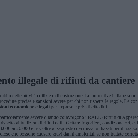
to illegale di rifiuti da cantiere
ambito delle attività edilizie e di costruzione. Le normative italiane sono
 procedure precise e sanzioni severe per chi non rispetta le regole. Le co
sioni economiche e legali
per imprese e privati cittadini.
no particolarmente severe quando coinvolgono i RAEE (Rifiuti di Apparecc
spetto ai tradizionali rifiuti edili. Gettare frigoriferi, condizionatori, c
00 ai 26.000 euro, oltre al sequestro dei mezzi utilizzati per il traspor
colose che possono causare gravi danni ambientali se non trattate corret