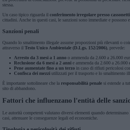
stessa.
Un caso tipico riguarda il
conferimento irregolare presso cassonetti
cittadini. Anche in questi casi, le sanzioni sono immediate e possono ess
Sanzioni penali
Quando lo smaltimento illegale assume proporzioni più rilevanti o coinv
attraverso il
Testo Unico Ambientale (D.Lgs. 152/2006)
, prevede:
Arresto da 3 mesi a 1 anno
o ammenda da 2.600 a 26.000 euro p
Reclusione da 6 mesi a 2 anni
e ammenda da 2.600 a 26.000 euro
Pene aumentate fino a un terzo
in caso di rifiuti pericolosi c
Confisca dei mezzi
utilizzati per il trasporto e lo smaltimento il
È importante sottolineare che la
responsabilità penale
si estende a tut
sito di abbandono.
Fattori che influenzano l'entità delle sanzi
Le autorità competenti valutano diversi elementi quando determinano l'e
casi, attenuare le conseguenze legali ed economiche.
Tipologia e pericolosità dei rifiuti