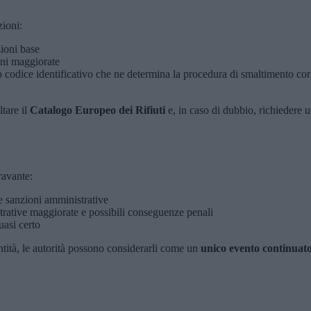
zioni:
zioni base
oni maggiorate
 codice identificativo che ne determina la procedura di smaltimento corre
ltare il
Catalogo Europeo dei Rifiuti
e, in caso di dubbio, richiedere un
ravante:
e sanzioni amministrative
trative maggiorate e possibili conseguenze penali
uasi certo
antità, le autorità possono considerarli come un
unico evento continuat