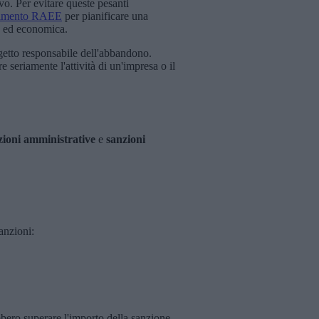
o. Per evitare queste pesanti
timento RAEE
per pianificare una
e ed economica.
oggetto responsabile dell'abbandono.
eriamente l'attività di un'impresa o il
zioni amministrative
e
sanzioni
anzioni:
bero superare l'importo della sanzione