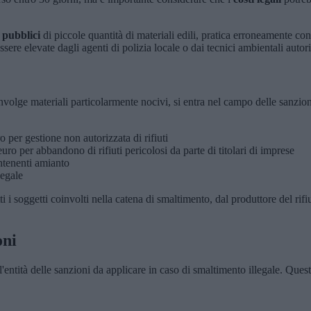
 pubblici
di piccole quantità di materiali edili, pratica erroneamente con
ere elevate dagli agenti di polizia locale o dai tecnici ambientali autori
olge materiali particolarmente nocivi, si entra nel campo delle sanzioni
er gestione non autorizzata di rifiuti
 per abbandono di rifiuti pericolosi da parte di titolari di imprese
ontenenti amianto
legale
ti i soggetti coinvolti nella catena di smaltimento, dal produttore del rifiut
oni
ntità delle sanzioni da applicare in caso di smaltimento illegale. Quest