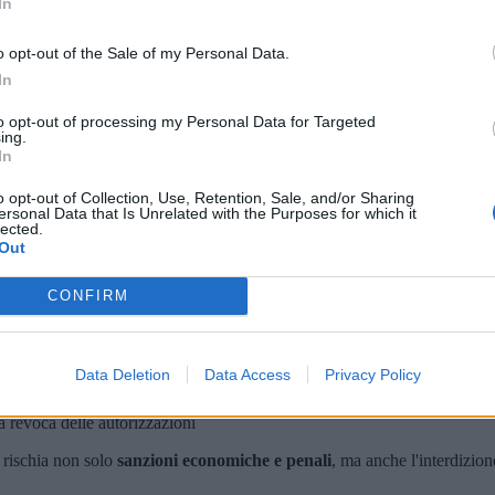
In
o opt-out of the Sale of my Personal Data.
In
trolli più stringenti:
to opt-out of processing my Personal Data for Targeted
ti
ing.
In
o
alle misure penali
o opt-out of Collection, Use, Retention, Sale, and/or Sharing
ersonal Data that Is Unrelated with the Purposes for which it
ificazione rifiuti
e i registri di carico e scarico, la cui mancanza rappre
lected.
Out
CONFIRM
 soggetti a:
ri Ambientali)
Data Deletion
Data Access
Privacy Policy
la revoca delle autorizzazioni
e rischia non solo
sanzioni economiche e penali
, ma anche l'interdizione