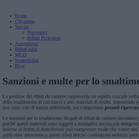
Home
Chi siamo
Servizi
Preventivi
Rifiuti Pericolosi
Autospurgo
Rifiuti edili
MUD
Sostenibilità
Blog
Sanzioni e multe per lo smaltimen
La gestione dei rifiuti da cantiere rappresenta un aspetto cruciale nell'
dello smaltimento di calcinacci e altri materiali di risulta, imponendo
non sono solo di natura ambientale, ma comportano
pesanti ripercus
Le sanzioni per lo smaltimento illegale di rifiuti da cantiere diventa
poiché questi materiali sono soggetti a normative ancora più stringenti ri
insieme ai detriti di demolizione può comportare multe che vanno dai 3.0
particolare attenzione a questi rifiuti perché contengono sostanze peri