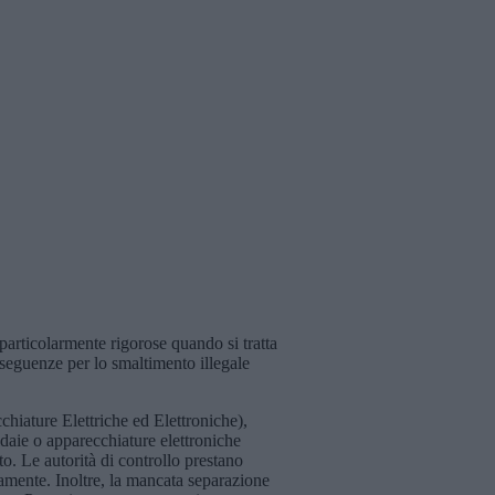
 particolarmente rigorose quando si tratta
nseguenze per lo smaltimento illegale
hiature Elettriche ed Elettroniche),
aldaie o apparecchiature elettroniche
to. Le autorità di controllo prestano
tamente. Inoltre, la mancata separazione