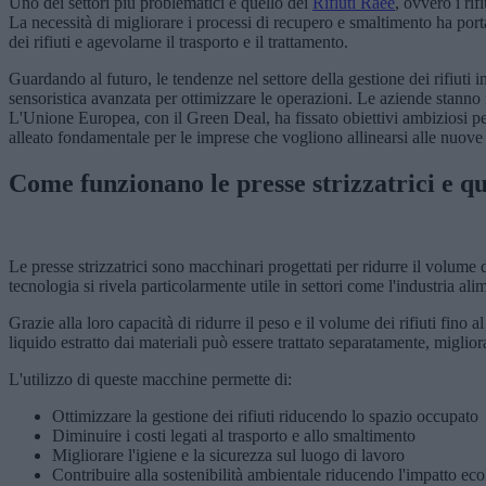
Uno dei settori più problematici è quello dei
Rifiuti Raee
, ovvero i rif
La necessità di migliorare i processi di recupero e smaltimento ha port
dei rifiuti e agevolarne il trasporto e il trattamento.
Guardando al futuro, le tendenze nel settore della gestione dei rifiuti 
sensoristica avanzata per ottimizzare le operazioni. Le aziende stanno in
L'Unione Europea, con il Green Deal, ha fissato obiettivi ambiziosi per
alleato fondamentale per le imprese che vogliono allinearsi alle nuove
Come funzionano le presse strizzatrici e qu
Le presse strizzatrici sono macchinari progettati per ridurre il volume 
tecnologia si rivela particolarmente utile in settori come l'industria alim
Grazie alla loro capacità di ridurre il peso e il volume dei rifiuti fino 
liquido estratto dai materiali può essere trattato separatamente, miglior
L'utilizzo di queste macchine permette di:
Ottimizzare la gestione dei rifiuti riducendo lo spazio occupato
Diminuire i costi legati al trasporto e allo smaltimento
Migliorare l'igiene e la sicurezza sul luogo di lavoro
Contribuire alla sostenibilità ambientale riducendo l'impatto ec