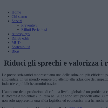
Home
Chi siamo
Servizi
Preventivi
Rifiuti Pericolosi
Autospurgo
Rifiuti edili
MUD
Sostenibilità
Blog
Riduci gli sprechi e valorizza i ri
Le presse strizzatrici rappresentano una delle soluzioni più efficienti pe
ambientale. In un mondo sempre più attento alla riduzione dell'impatto 
industrie e pubbliche amministrazioni.
L'aumento della produzione di rifiuti a livello globale è un problema c
la Ricerca Ambientale), in Italia nel 2022 sono stati prodotti oltre 30 mi
non solo rappresenta una sfida logistica ed economica, ma ha anche un 