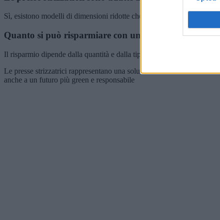
Sì, esistono modelli di dimensioni ridotte che possono essere utilizza
Quanto si può risparmiare con una pressa strizzatrice
Il risparmio dipende dalla quantità e dalla tipologia di rifiuti trattati,
Le presse strizzatrici rappresentano una soluzione efficiente e sostenibi
anche a un futuro più green e responsabile