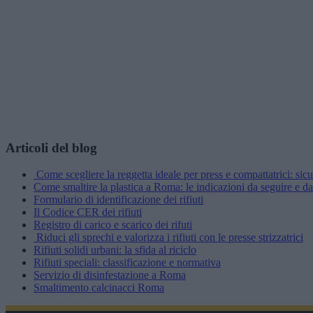
Articoli del blog
Come scegliere la reggetta ideale per press e compattatrici: sic
Come smaltire la plastica a Roma: le indicazioni da seguire e d
Formulario di identificazione dei rifiuti
Il Codice CER dei rifiuti
Registro di carico e scarico dei rifuti
Riduci gli sprechi e valorizza i rifiuti con le presse strizzatrici
Rifiuti solidi urbani: la sfida al riciclo
Rifiuti speciali: classificazione e normativa
Servizio di disinfestazione a Roma
Smaltimento calcinacci Roma