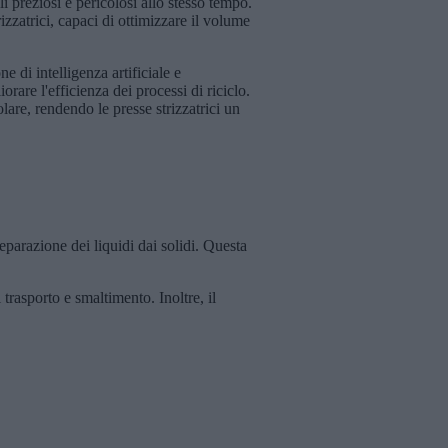
li preziosi e pericolosi allo stesso tempo.
zzatrici, capaci di ottimizzare il volume
 di intelligenza artificiale e
rare l'efficienza dei processi di riciclo.
are, rendendo le presse strizzatrici un
eparazione dei liquidi dai solidi. Questa
 trasporto e smaltimento. Inoltre, il