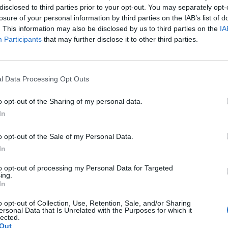
disclosed to third parties prior to your opt-out. You may separately opt-
 Edizioni Ambiente, 2021
 Mulino, 2019
losure of your personal information by third parties on the IAB’s list of
. This information may also be disclosed by us to third parties on the
IA
ranco Angeli, 2020
Participants
that may further disclose it to other third parties.
Edizioni Ambiente, 2022
l Data Processing Opt Outs
zatrice e una pressa tradizionale?
o opt-out of the Sharing of my personal data.
rare la parte liquida da quella solida, mentre le presse tradizionali sono u
In
attamento dei rifiuti ospedalieri?
o opt-out of the Sale of my Personal Data.
In
 ridurre il volume dei rifiuti ospedalieri, migliorando la sicurezza nella 
to opt-out of processing my Personal Data for Targeted
ing.
essa strizzatrice in Italia?
In
e investono in tecnologie per la gestione sostenibile dei rifiuti, come c
o opt-out of Collection, Use, Retention, Sale, and/or Sharing
ersonal Data that Is Unrelated with the Purposes for which it
lected.
prese?
Out