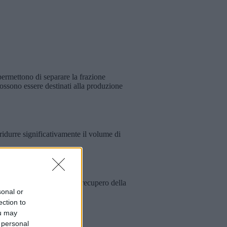
 permettono di separare la frazione
 possono essere destinati alla produzione
 ridurre significativamente il volume di
igliorando l'efficienza del recupero della
sonal or
ection to
ou may
 personal