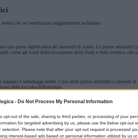
ici
dei settori che ne beneficiano maggiormente includono:
ono una quota significativa dei materiali di scarto. Le presse strizzatrici
zzabili, come gli scarti della lavorazione della frutta e della verdura, che
ti organici e imballaggi umidi. L'uso delle presse strizzatrici consente di
ione della raccolta differenziata.
ogica -
Do Not Process My Personal Information
atrici vengono impiegate per rimuovere l'acqua in eccesso dai materiali, m
e.
to opt-out of the sale, sharing to third parties, or processing of your per
formation for targeted advertising by us, please use the below opt-out s
r selection. Please note that after your opt-out request is processed y
eing interest-based ads based on personal information utilized by us or