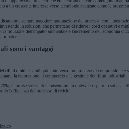
iuti di apparecchiature elettriche ed elettroniche, che contengono materia
ato a un crescente interesse verso tecnologie avanzate come le presse stri
indicano una sempre maggiore automazione dei processi, con l'integrazione
vestendo in soluzioni che permettano di ridurre i costi operativi e miglio
 la riduzione dell'impatto ambientale e l'incremento dell'economia circol
 normative.
ali sono i vantaggi
dei rifiuti umidi e semiliquidi attraverso un processo di compressione e s
entare, la ristorazione, il commercio e la gestione dei rifiuti industriali.
al 70%, le presse strizzatrici consentono un notevole risparmio sui costi di
ando l'efficienza del processo di riciclo.
ologico