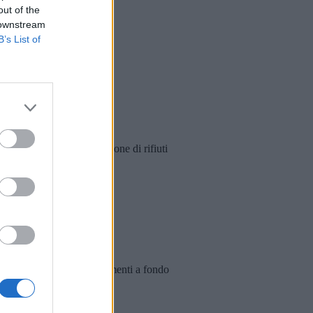
out of the
 downstream
B’s List of
tilizzate per la compattazione di rifiuti
gestione e smaltimento.
rediti d’imposta e finanziamenti a fondo