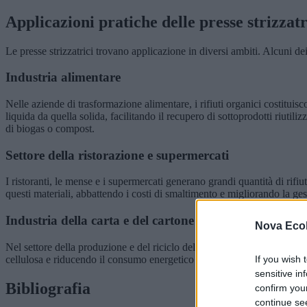
Applicazioni pratiche delle presse strizzatr
Le presse strizzatrici trovano applicazione in diversi ambiti. Alcuni 
Industria alimentare
Nelle aziende di trasformazione alimentare, i rifiuti organici costituisc
liquida da quella solida, facilitando il recupero di sottoprodotti riutili
di biogas o compost.
Settore della ristorazione e supermercati
I ristoranti, le mense e i supermercati generano grandi quantità di rifiu
questi materiali, abbattendo i costi di smaltimento e migliorando la gest
Industria della carta e del cartone
Nova Ecol
Nel settore della produzione e del riciclo della carta, le presse strizz
cellulosa e riducendo il consumo energetico nei processi di lavorazion
If you wish 
sensitive in
Bibliografia
confirm you
continue se