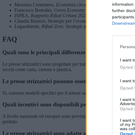
information 
Massimo Centemero,
Economia circolare e gestione dei rifiuti
,
Francesco Bertolini,
Green Economy e sviluppo sostenibile
, Il
further disc
ISPRA,
Rapporto Rifiuti Urbani 2023
, ISPRA Edizioni, 2023
participants
Claudia Brunori,
Strategie per l’economia circolare in Italia
, F
Downstream 
Legambiente,
Rifiuti Zero: Strategie per un futuro sostenibile
, 
FAQ
Persona
Quali sono le principali differenze tra una pressa striz
I want t
Le presse strizzatrici sono progettate per trattare materiali umidi e sepa
Opted 
secchi come carta, cartone e plastica.
Le presse strizzatrici possono essere utilizzate per il tr
I want t
Opted 
Sì, esistono modelli specifici per il settore sanitario che permettono di
I want 
Advertis
Quali incentivi sono disponibili per l’acquisto di una pr
Opted 
A livello nazionale ed europeo sono previsti incentivi per le aziende ch
I want t
perduto.
of my P
was col
Le presse strizzatrici sono adatte anche per piccole im
Opted 