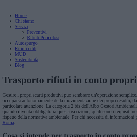
Home
Chi siamo
Servizi
Preventivi
Rifiuti Pericolosi
Autospurgo
Rifiuti edili
MUD
Sostenibilità
Blog
Trasporto rifiuti in conto propri
Gestire i propri scarti produttivi può sembrare un'operazione semplic
occuparsi autonomamente della movimentazione dei propri residui, dal 
particolare attenzione. La categoria 2 bis dell'Albo Gestori Ambiental
quando diventa obbligatoria questa iscrizione, quali sono i requisiti ne
rispetto della normativa ambientale. Per chi necessita di informazioni pi
Roma
.
Cosa si intende per trasporto in conto prop