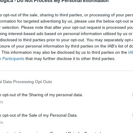
ogica -
Do Not Process My Personal Information
rtati
. Per materiali pericolosi servono veicoli con caratteristiche tecniche
corrono pianali impermeabili, sistemi di contenimento adeguati e, in al
to opt-out of the sale, sharing to third parties, or processing of your per
formation for targeted advertising by us, please use the below opt-out s
ell'impianto di destinazione. Prima di conferire i materiali, il produttore
r selection. Please note that after your opt-out request is processed y
tipologia di scarto. Consegnare materiali a un impianto non autorizzato c
eing interest-based ads based on personal information utilized by us or
disclosed to third parties prior to your opt-out. You may separately opt-
to proprio
losure of your personal information by third parties on the IAB’s list of
. This information may also be disclosed by us to third parties on the
IA
Participants
that may further disclose it to other third parties.
ma espone le imprese a
conseguenze amministrative e penali
di notevol
ità di ogni aspetto dell'attività.
ligatoria configura una violazione amministrativa sanzionata con multe
ntitativi rilevanti o la reiterazione della condotta.
l Data Processing Opt Outs
olare. In questo caso si rischia non solo la sanzione amministrativa f
o opt-out of the Sharing of my personal data.
caposaldo della normativa ambientale e le violazioni vengono perseguite 
In
gani di polizia. Durante un controllo vengono verificati:
o opt-out of the Sale of my Personal Data.
trasportato
In