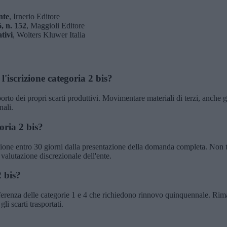
nte
, Irnerio Editore
, n. 152
, Maggioli Editore
ativi
, Wolters Kluwer Italia
 l'iscrizione categoria 2 bis?
rto dei propri scarti produttivi. Movimentare materiali di terzi, anche g
nali.
oria 2 bis?
one entro 30 giorni dalla presentazione della domanda completa. Non tr
alutazione discrezionale dell'ente.
2 bis?
fferenza delle categorie 1 e 4 che richiedono rinnovo quinquennale. Rima
li scarti trasportati.