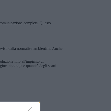
a comunicazione completa. Questo
visti dalla normativa ambientale. Anche
duzione fino all'impianto di
ne, tipologia e quantità degli scarti