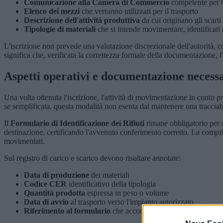
Comunicazione alla Camera di Commercio
competente per te
Elenco dei mezzi
che verranno utilizzati per il trasporto
Descrizione dell'attività produttiva
da cui originano gli scarti
Tipologie di materiali
che si intende movimentare, identificati
L'iscrizione non prevede una valutazione discrezionale dell'autorità,
significa che, verificata la correttezza formale della documentazione, l
Aspetti operativi e documentazione necess
Una volta ottenuta l'iscrizione, l'attività di movimentazione in conto 
se semplificata, questa modalità non esenta dal mantenere una traccia
Il
Formulario di Identificazione dei Rifiuti
rimane obbligatorio per 
destinazione, certificando l'avvenuto conferimento corretto. La compila
movimentati.
Sul registro di carico e scarico devono risultare annotate:
Data di produzione
dei materiali
Codice CER
identificativo della tipologia
Quantità prodotta
espressa in peso o volume
Data di avvio
al trasporto verso l'impianto autorizzato
Riferimento al formulario
che accompagna la movimentazion