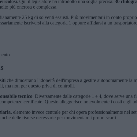
ericolosi
. Qui il legislatore ha introdotto una soglia precisa:
30 chilogra
, molto più onerosa e complessa.
anamente 25 kg di solventi esausti. Può movimentarli in conto proprio 
sariamente iscriversi alla categoria 1 oppure affidarsi a un trasportatore
mento
is
iti
che dimostrano l'idoneità dell'impresa a gestire autonomamente la 
ali, ma non per questo priva di controlli.
onsabile tecnico
. Diversamente dalle categorie 1 e 4, dove serve una fig
 competenze certificate. Questo alleggerisce notevolmente i costi e gli a
ziaria
, elemento invece centrale per chi opera professionalmente nel se
anche delle risorse necessarie per movimentare i propri scarti.