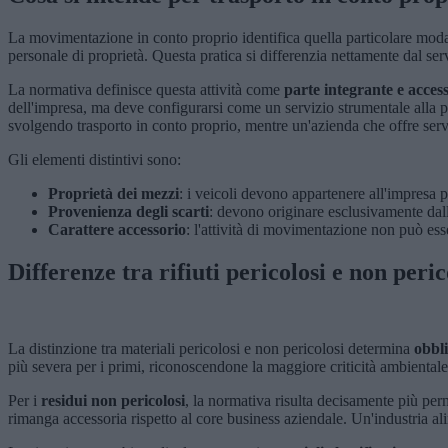
La movimentazione in conto proprio identifica quella particolare modal
personale di proprietà. Questa pratica si differenzia nettamente dal serv
La normativa definisce questa attività come
parte integrante e acces
dell'impresa, ma deve configurarsi come un servizio strumentale alla p
svolgendo trasporto in conto proprio, mentre un'azienda che offre serviz
Gli elementi distintivi sono:
Proprietà dei mezzi
: i veicoli devono appartenere all'impresa p
Provenienza degli scarti
: devono originare esclusivamente dall'
Carattere accessorio
: l'attività di movimentazione non può ess
Differenze tra rifiuti pericolosi e non peric
La distinzione tra materiali pericolosi e non pericolosi determina
obbl
più severa per i primi, riconoscendone la maggiore criticità ambientale 
Per i
residui non pericolosi
, la normativa risulta decisamente più per
rimanga accessoria rispetto al core business aziendale. Un'industria ali