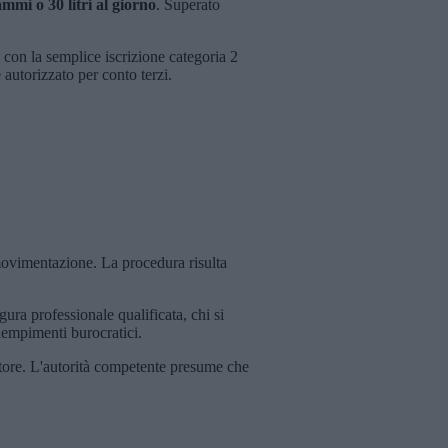
mmi o 30 litri al giorno
. Superato
con la semplice iscrizione categoria 2
 autorizzato per conto terzi.
movimentazione. La procedura risulta
ura professionale qualificata, chi si
dempimenti burocratici.
ttore. L'autorità competente presume che