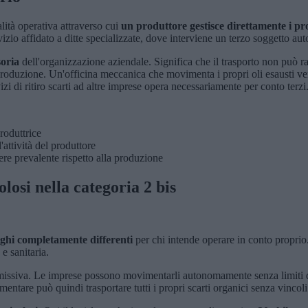
ità operativa attraverso cui
un produttore gestisce direttamente i pro
izio affidato a ditte specializzate, dove interviene un terzo soggetto aut
soria
dell'organizzazione aziendale. Significa che il trasporto non può rap
roduzione. Un'officina meccanica che movimenta i propri oli esausti ver
i di ritiro scarti ad altre imprese opera necessariamente per conto terzi
roduttrice
attività del produttore
ere prevalente rispetto alla produzione
olosi nella categoria 2 bis
ighi completamente differenti
per chi intende operare in conto proprio. 
e sanitaria.
missiva. Le imprese possono movimentarli autonomamente senza limiti quan
mentare può quindi trasportare tutti i propri scarti organici senza vincol