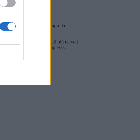
ive ed economiche. Non sempre la
luzione comporta costi diretti più elevati
, gestione documentale complessa.