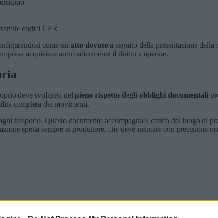
rritorio
 tramite codici CER
 configurandosi come un
atto dovuto
a seguito della presentazione dell
'impresa acquisisce automaticamente il diritto a operare.
aria
proprio deve svolgersi nel
pieno rispetto degli obblighi documentali
pre
bilità completa dei movimenti.
ogni trasporto. Questo documento accompagna il carico dal luogo di pro
zione spetta sempre al produttore, che deve indicare con precisione origi
e